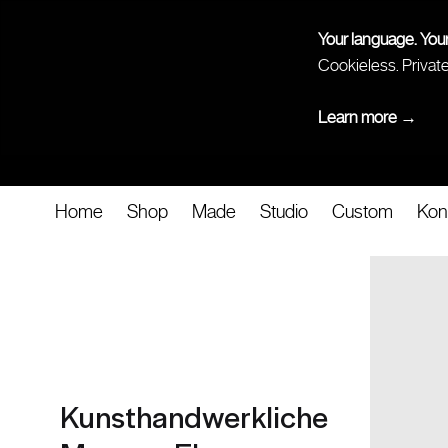
Your language. You
Cookieless. Privat
Learn more →
Home
Shop
Made
Studio
Custom
Kon
Kunsthandwerkliche