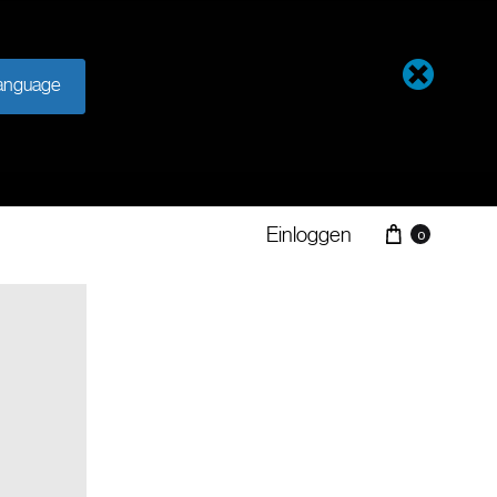
anguage
Einloggen
0