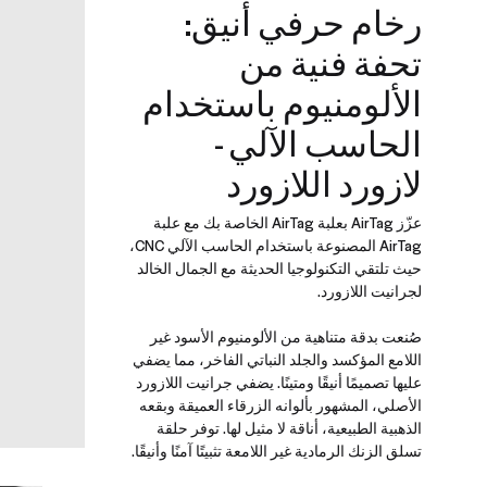
رخام حرفي أنيق:
تحفة فنية من
الألومنيوم باستخدام
الحاسب الآلي -
لازورد اللازورد
عزّز AirTag بعلبة AirTag الخاصة بك مع علبة
AirTag المصنوعة باستخدام الحاسب الآلي CNC،
حيث تلتقي التكنولوجيا الحديثة مع الجمال الخالد
لجرانيت اللازورد.
صُنعت بدقة متناهية من الألومنيوم الأسود غير
اللامع المؤكسد والجلد النباتي الفاخر، مما يضفي
عليها تصميمًا أنيقًا ومتينًا. يضفي جرانيت اللازورد
الأصلي، المشهور بألوانه الزرقاء العميقة وبقعه
الذهبية الطبيعية، أناقة لا مثيل لها. توفر حلقة
تسلق الزنك الرمادية غير اللامعة تثبيتًا آمنًا وأنيقًا.