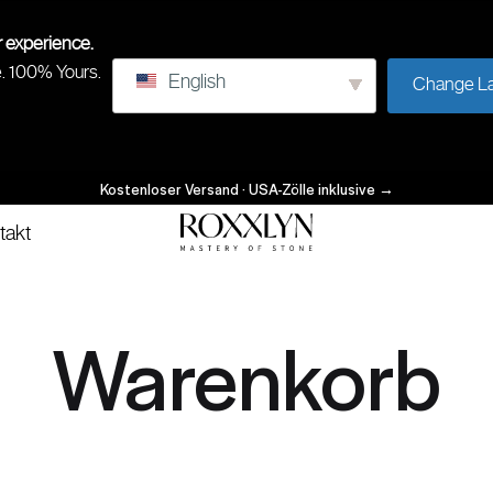
r experience.
e. 100% Yours.
English
Change L
Kostenloser Versand · USA-Zölle inklusive
→
takt
ROXXLYN
Beherrschung
des
Steins
Warenkorb