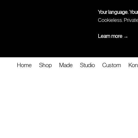
Your language. You
Cookieless. Privat
Learn more →
Home
Shop
Made
Studio
Custom
Kon