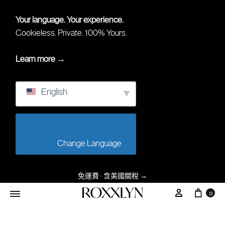
Your language. Your experience.
Cookieless. Private. 100% Yours.
Learn more →
English
                        Change Language                    
免運費 · 含美國關稅
→
0