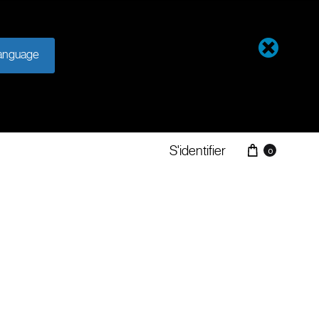
anguage
S'identifier
0