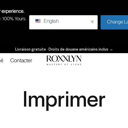
r experience.
e. 100% Yours.
English
Change L
Livraison gratuite · Droits de douane américains inclus
→
sé
Contacter
ROXXLYN
Maîtrise
de
la
Imprimer
pierre