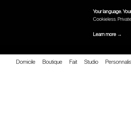
Your language. You
Cookieless. Privat
Learn more →
Domicile
Boutique
Fait
Studio
Personnali