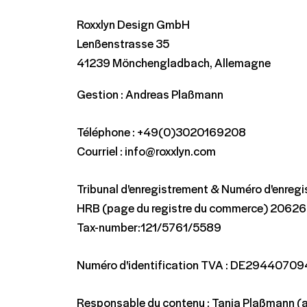
Roxxlyn Design GmbH
Lenßenstrasse 35
41239 Mönchengladbach, Allemagne
Gestion : Andreas Plaßmann
Téléphone : +49(0)3020169208
Courriel : info@roxxlyn.com
Tribunal d'enregistrement & Numéro d'enregi
HRB (page du registre du commerce) 20626
Tax-number:121/5761/5589
Numéro d'identification TVA : DE29440709
Responsable du contenu : Tanja Plaßmann (a