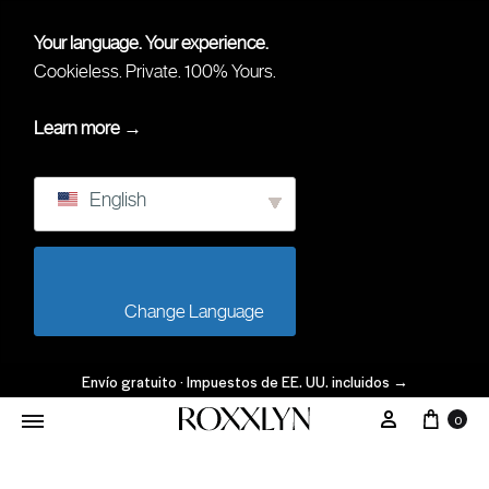
Your language. Your experience.
Cookieless. Private. 100% Yours.
Learn more →
English
                        Change Language                    
Envío gratuito · Impuestos de EE. UU. incluidos
→
Carr
Mi Cuenta
0