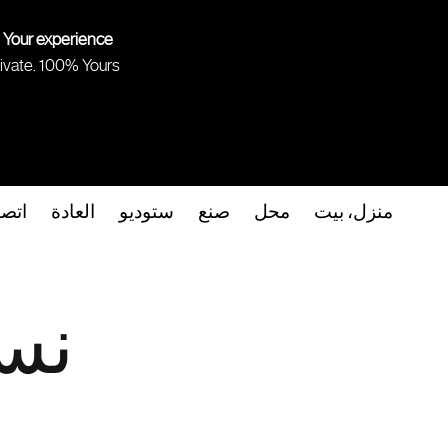
 Your experience.
ivate. 100% Yours.
منزل، بيت
محل
صنع
ستوديو
العادة
اتص
نس