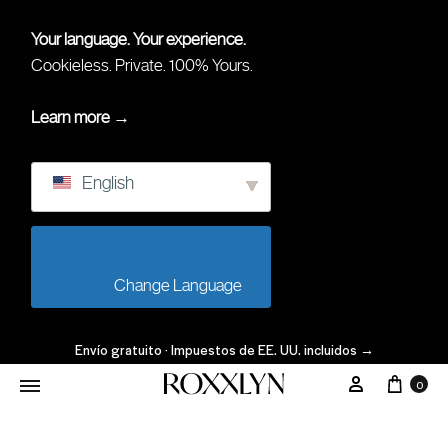
Your language. Your experience.
Cookieless. Private. 100% Yours.
Learn more →
English
                        Change Language                    
Envío gratuito · Impuestos de EE. UU. incluidos
→
Carr
Mi Cuenta
0