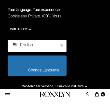
Your language. Your experience.
Cookieless. Private. 100% Yours.
Learn more →
English
                        Change Language                    
Kostenloser Versand · USA-Zölle inklusive
→
0