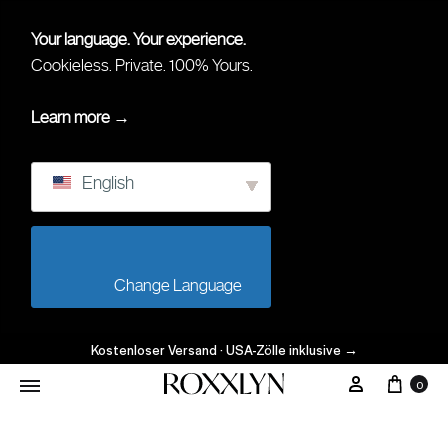
Your language. Your experience.
Cookieless. Private. 100% Yours.
Learn more →
English
                        Change Language                    
Kostenloser Versand · USA-Zölle inklusive
→
0