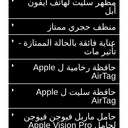
مظهر سليت لهاتف آيفون
أبل
منظف حجري ممتاز
عناية فائقة بالحالة الممتازة -
تأثير مات
حافظة رخامية ل Apple
AirTag
حافظة سليت ل Apple
AirTag
حامل ماربل فيوجن فيوجن
لحامل Apple Vision Pro