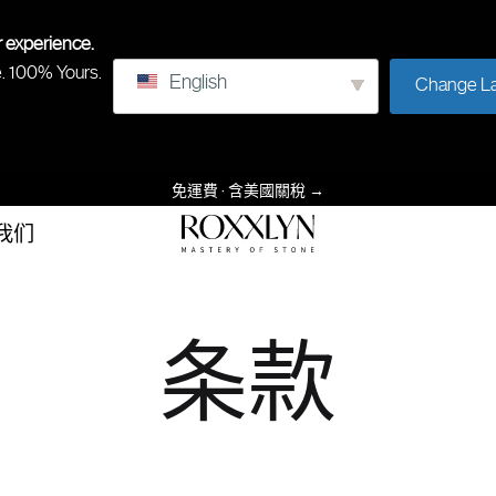
r experience.
e. 100% Yours.
English
Change L
免運費 · 含美國關稅
→
我们
罗
石
克
头
斯
的
条款
林
掌
握