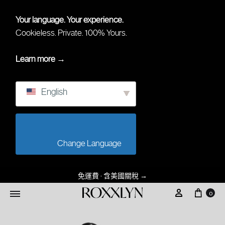
Your language. Your experience.
Cookieless. Private. 100% Yours.
Learn more →
English
                        Change Language                    
免運費 · 含美國關稅
→
0