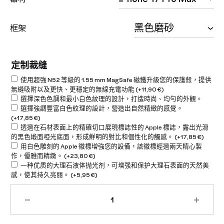
框架
定制裁缝
使用超強 N52 等級的 1.55 mm MagSafe 磁鐵升級您的保護殼，提供
無縫吸附以及更快、更穩定的無線充電功能
(+
11,90
€
)
選擇深色色調和最小白色紋理的設計，打造時尚、均勻的外觀。
選擇強調豐富白色紋理的設計，營造出自然精緻的感覺。
(+
17,85
€
)
透過在石材表面上的精確切口展現標誌性的 Apple 標誌，露出光滑
的黑色緞面啞光底面，形成鮮明的對比和個性化的觸感。
(+
17,85
€
)
用白色雕刻的 Apple 徽標增強您的設備，該徽標經過兩天精心製
作，優雅而精緻。
(+
23,80
€
)
一种优质的大理石液体抛光剂，可增强和保护大理石表面的天然美
感，使其持久亮丽。
(+
5,95
€
)