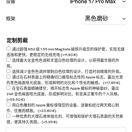
设备
框架
定制剪裁
通过超强 N52 级 1.55 mm MagSafe 磁铁升级您的保护套，实现无缝
连接和更快、更稳定的无线充电
(+
11,90
€
)
选择最大化金色色调和丰富白色纹理的设计，以获得最华丽的外
观。
选择减少金色色调并限制白色纹理的设计，打造时尚精致的外观。
通过在石材表面上的精确切口展现标志性的 Apple 标志，露出光滑
的黑色缎面哑光底面，形成鲜明的对比和个性化的触感。
(+
17,85
€
)
在宝石表面精确镂空，揭开标志性 Apple 徽标的神秘面纱，露出
24K 金色缎面哑光底面，形成鲜明对比，彰显真正奢华的个人风格。
(+
59,50
€
)
用白色雕刻的 Apple 徽标增强您的设备，该徽标经过两天精心制
作，优雅而精致。
(+
23,80
€
)
一种优质的大理石液体抛光剂，可增强和保护大理石表面的天然美
感，使其持久亮丽。
(+
5,95
€
)