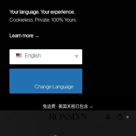
Your language. Your experience.
Cookieless. Private. 100% Yours.
Learn more →
English
                        Change Language                    
免运费 · 美国关税已包含
→
0