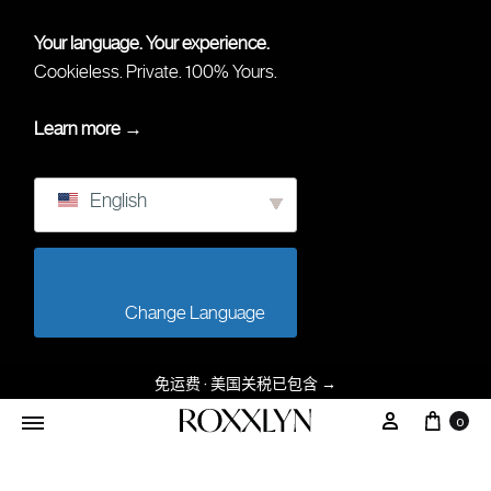
Your language. Your experience.
Cookieless. Private. 100% Yours.
Learn more →
English
                        Change Language                    
免运费 · 美国关税已包含
→
大车
我的帐户
0