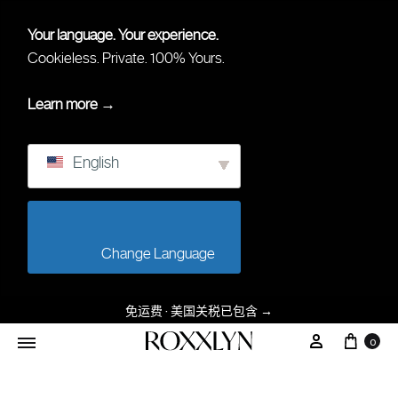
Your language. Your experience.
Cookieless. Private. 100% Yours.
Learn more →
English
                        Change Language                    
免运费 · 美国关税已包含
→
0