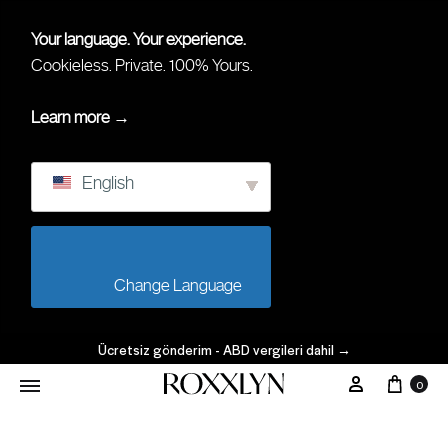
Your language. Your experience.
Cookieless. Private. 100% Yours.
Learn more →
English
                        Change Language                    
Ücretsiz gönderim - ABD vergileri dahil
→
Arab
Hesabım
0