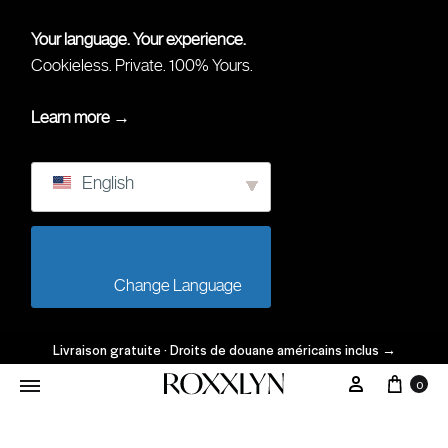
Your language. Your experience.
Cookieless. Private. 100% Yours.
Learn more →
English
                        Change Language                    
Livraison gratuite · Droits de douane américains inclus
→
Char
Mon Comp
0