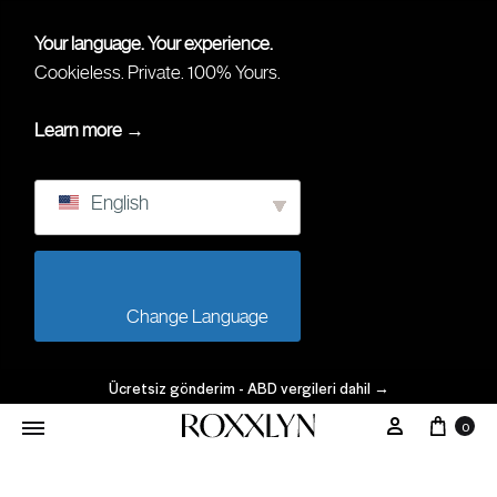
Your language. Your experience.
Cookieless. Private. 100% Yours.
Learn more →
English
                        Change Language                    
Ücretsiz gönderim - ABD vergileri dahil
→
Arab
Hesabım
0