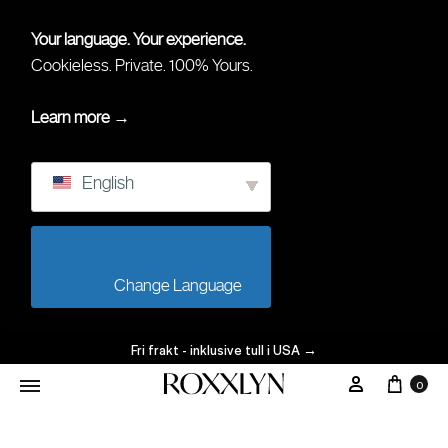
Your language. Your experience.
Cookieless. Private. 100% Yours.
Learn more →
English
                        Change Language                    
Fri frakt - inklusive tull i USA
→
Vagn
Mitt Konto
0