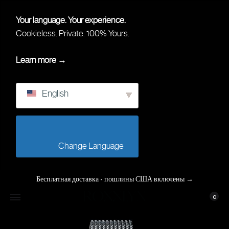
Your language. Your experience.
Cookieless. Private. 100% Yours.
Learn more →
English
                        Change Language                    
Бесплатная доставка - пошлины США включены
→
Корз
Мой Акка
0