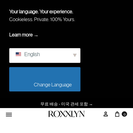
Your language. Your experience.
Cookieless. Private. 100% Yours.
Learn more →
English
                        Change Language                    
무료 배송 - 미국 관세 포함
→
0