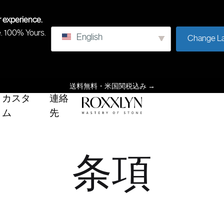
r experience.
e. 100% Yours.
English
Change L
送料無料・米国関税込み
→
カスタ
連絡
ム
先
ROXXLYN
石
の
習
条項
得