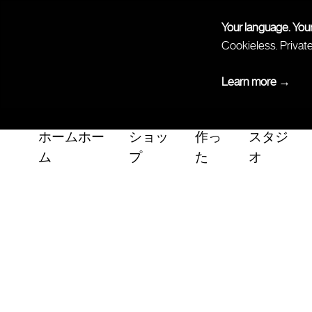
Your language. You
Cookieless. Privat
Learn more →
ホームホー
ショッ
作っ
スタジ
ム
プ
た
オ