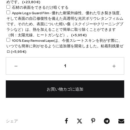
めです。
(+
23,80
€
)
石材の表面をできるだけ暗くする
Apple Logo Guard Film - 優れた耐紫外線性、優れた引き裂き強度、
そして表面の自己修復性を備えた高透明な光沢ポリウレタンフィルム
です。そのため、表面についた軽い傷（スクイジーやクリーニングブ
ラシなど）は、熱を加えることで簡単に取り除くことができます
（例：太陽光線、ヒートガンなど）。
(+
5,95
€
)
100% Easy Removal Layerは、今後スレートスキンを剥がす際に、
いつでも簡単に剥がせるように追加層を開発しました。粘着剤残量ゼ
ロ
(+
5,95
€
)
お買い物カゴに追加
シェア