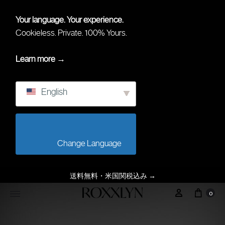
Your language. Your experience.
Cookieless. Private. 100% Yours.
Learn more →
English
                        Change Language                    
送料無料・米国関税込み
→
0