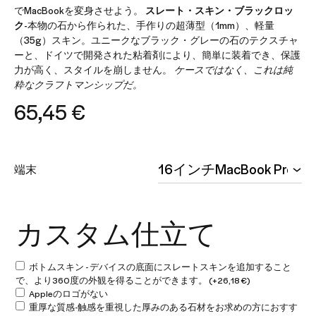
でMacBookを変身させよう。
スレート・スキン・ブラックロッ
ク
-本物の石から作られた、手作りの超薄型（1mm）、軽量
（35g）スキン。ユニークなブラック・グレーの石のテクスチャ
ーと、ドイツで開発された粘着剤により、簡単に装着でき、保護
力が高く、スタイルを崩しません。
ケースではなく、これは純
粋なクラフトマンシップだ。
65,45
€
端末
カスタム仕立て
ボトムスキン - デバイスの底面にスレートスキンを追加すること
で、より360度の外観を得ることができます。
(+
26,18
€
)
Appleのロゴがない
重厚な質感-触感を重視した厚みのある石材をお求めの方におすす