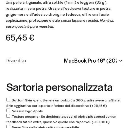
Una pelle artigianale, ultra sottile (1 mm) e leggera (35 g),
realizzata in vera pietra. Grazie all'esclusiva texture in pietra
grigio-nera e all'adesivo di origine tedesca, offre una facile
applicazione, protezione e stile senza lasciare residui.
Non è un
caso: questa è pura maestria.
65,45
€
Dispositivo
Sartoria personalizzata
Bottom Skin - per ottenere un look più a 360 gradi e avere una Slate
Skin aggiuntiva per la parte inferiore del dispositivo
(+
26,18
€
)
Nessun logo Apple
Texture pesante - Se desiderate pezzi di pietra più spessi con un
feedback tattile extra, questo è quello che fa per voi.
(+
23,80
€
)
Superficie della pietra più scura possibile