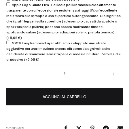
Apple Logo Guard Film - Pellicola poliuretanica lucida altamente
trasparente con un'eccezionale resistenza ai raggi UV, un'eccellente
resistenza allo strappo e una superficie autorigenerante. Ciò significa
che i graffi leggeri sulla superficie (ad esempio causati da spatole o
spazzole per la pulizia) possono essere facilmente rimossi
applicando calore (ad esempio radiazioni solari o pistola termica).
(+
5,95
€
)
100% Easy Removal Layer, abbiamo sviluppato uno strato
aggiuntivo per una rimozione ancora più comoda ogni volta che
deciderete di rimuovere la vostra pelle di ardesia in futuro. Zero residui
di adesivo
(+
5,95
€
)
AGGIUNGI AL CARRELLO
CONDIVIDI