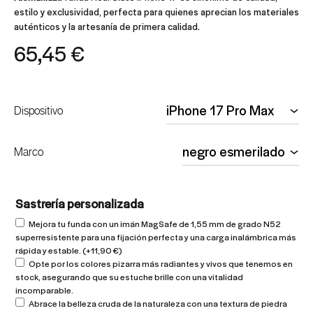
estilo y exclusividad, perfecta para quienes aprecian los materiales
auténticos y la artesanía de primera calidad.
65,45
€
Dispositivo
Marco
Sastrería personalizada
Mejora tu funda con un imán MagSafe de 1,55 mm de grado N52
superresistente para una fijación perfecta y una carga inalámbrica más
rápida y estable.
(+
11,90
€
)
Opte por los colores pizarra más radiantes y vivos que tenemos en
stock, asegurando que su estuche brille con una vitalidad
incomparable.
Abrace la belleza cruda de la naturaleza con una textura de piedra