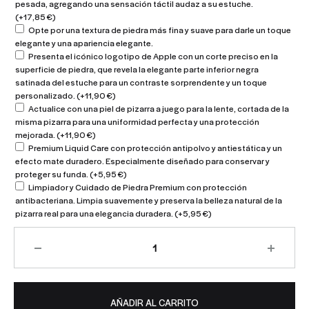
pesada, agregando una sensación táctil audaz a su estuche.
(+
17,85
€
)
Opte por una textura de piedra más fina y suave para darle un toque
elegante y una apariencia elegante.
Presenta el icónico logotipo de Apple con un corte preciso en la
superficie de piedra, que revela la elegante parte inferior negra
satinada del estuche para un contraste sorprendente y un toque
personalizado.
(+
11,90
€
)
Actualice con una piel de pizarra a juego para la lente, cortada de la
misma pizarra para una uniformidad perfecta y una protección
mejorada.
(+
11,90
€
)
Premium Liquid Care con protección antipolvo y antiestática y un
efecto mate duradero. Especialmente diseñado para conservar y
proteger su funda.
(+
5,95
€
)
Limpiador y Cuidado de Piedra Premium con protección
antibacteriana. Limpia suavemente y preserva la belleza natural de la
pizarra real para una elegancia duradera.
(+
5,95
€
)
AÑADIR AL CARRITO