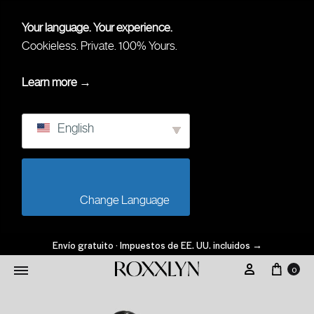
Your language. Your experience.
Cookieless. Private. 100% Yours.
Learn more →
English
                        Change Language                    
Envío gratuito · Impuestos de EE. UU. incluidos
→
0