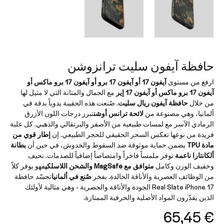
حافظة آيفون سليت ترانزوشن
ارفع من مستوى
آيفون 17 أو آيفون 17 برو أو آيفون 17 برو ماكس أو
آيفون 17 برو ماكس أو آيفون 17 إير
مع الجمال والمتانة التي لا مثيل لها
من خلال
حافظة آيفون ريال سليت
. صُنعت هذه الحقيبة يدوياً بدقة في
ألمانيا، وهي مصنوعة من
لائحة ترانس أوشن
تبرز درجات اللون الأزرق
الرمادي الآسر مع لمسات طبيعية من الأصفر والبرتقالي والذهبي. كل علبة
فريدة من نوعها تعكس السحر الحقيقي للحجر الطبيعي. إن
إطار قوي من
مادة TPU
يضمن حماية موثوقة ضد السقوط والخدوش، في حين أن
بطانة
ألكانتارا ناعمة
توفر ملمساً فاخراً وامتصاصاً إضافياً للصدمات. نحيف
وخفيف الوزن وكامل
متوافق مع MagSafe والشحن اللاسلكي
فهو يوفر كلاً
من الوظائف العصرية والأناقة الخالدة. بفخر
صُنع في ألمانيا
تجسّد حافظة
Real Slate iPhone 17 الجودة والأناقة والحصرية - وهي مثالية لأولئك
الذين يقدّرون المواد الأصلية والحرفية الممتازة.
65,45
€