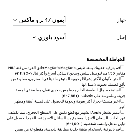
جهاز
إطار
الخياطة المخصصة
قم بترقية حقيبتك بمغناطيس MagSafe MagSafe فائق القوة من فئة N52
مقاس 1.55 مم لتوصيل سلس وشحن لاسلكي أسرع وأكثر ثباتًا
(+
11,90
€
)
اختر الألوان الأكثر إشراقًا وحيوية المتوفرة لدينا في المخزون، مما يضمن
تألق قضيتك بحيوية لا مثيل لها.
استمتع بجمال الطبيعة الخام مع ملمس حجري ثقيل، مما يضفي لمسة
جريئة وملموسة على حافظتك.
(+
17,85
€
)
اختر ملمسًا حجريًا أكثر نعومة ونعومة للحصول على لمسة أنيقة ومظهر
أنيق.
يتميز بشعار Apple الشهير مع قطع دقيق على السطح الحجري، مما يكشف
عن الجانب السفلي الأنيق المصنوع من الساتان الأسود غير اللامع للحصول على
تباين مذهل ولمسة شخصية.
(+
11,90
€
)
قم بالترقية باستخدام طبقة جلدية مطابقة للعدسة، مقطوعة من نفس