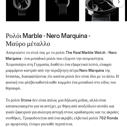
Ρολόι Marble - Nero Marquina -
Μαύρο μέταλλο
Απογειώστε το στυλ σας με το ρολόι The Real Marble Watch - Nero
Marquina - ένα μοναδικό ρολόι που εξυμνεί την ατομικότητα.
Χειροποίητο στη Γερμανία, διαθέτει ένα εξαιρετικά λεπτό, ελαφρύ
μαρμάρινο καντράν από την περιζήτητη πέτρα Nero Marquina της
Ισπανίας, διασφαλίζοντας ότι κανένα ρολόι δεν είναι ίδιο με το άλλο. Η
φυσική του φλέβα καθιστά κάθε κομμάτι ένα μοναδικό στο είδος του
θησαυρό.
Το ρολόι Stone δεν είναι απλώς μια δήλωση μόδας, αλλά είναι
κατασκευασμένο για να αντέχει, με θήκη από ανοξείδωτο ατσάλι και
γυαλί ζαφειριού για ανώτερη αντοχή στους κραδασμούς και τις ακραίες
συνθήκες. Τροφοδοτείται από ένα ακριβές ελβετικό ρολόι 762 Ronda
με αμορτισέρ, έτοιμο για κάθε περιπέτεια.