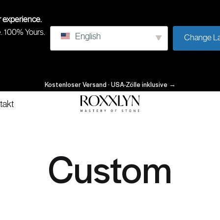
r experience.
e. 100% Yours.
English
Change L
Kostenloser Versand · USA-Zölle inklusive
→
takt
ROXXLYN
Beherrschung
des
Steins
Custom