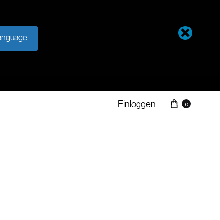
anguage
Einloggen
0