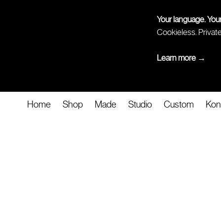
Your language. You
Cookieless. Privat
Learn more →
Home
Shop
Made
Studio
Custom
Kon