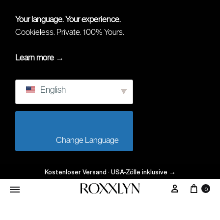
Your language. Your experience.
Cookieless. Private. 100% Yours.
Learn more →
English
                        Change Language                    
Kostenloser Versand · USA-Zölle inklusive
→
0