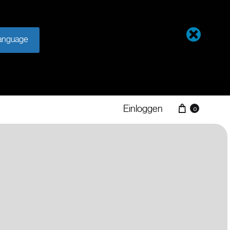
anguage
Einloggen
0