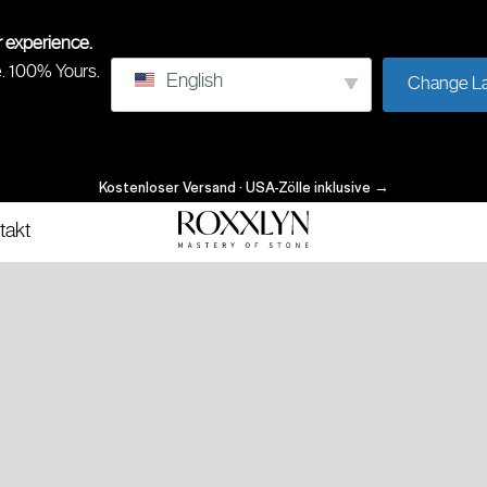
r experience.
e. 100% Yours.
English
Change L
Kostenloser Versand · USA-Zölle inklusive
→
takt
Beherrschung
ROXXLYN
des
Steins