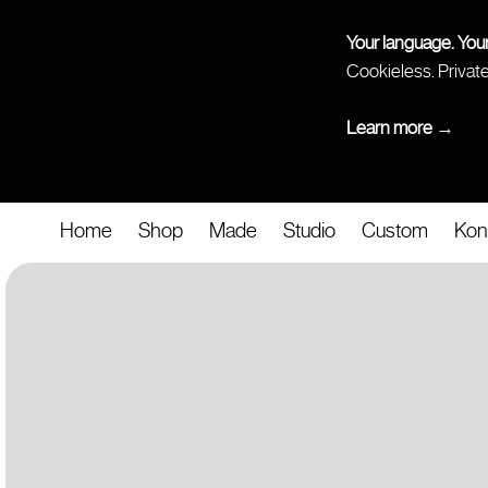
Your language. You
Cookieless. Privat
Learn more →
Home
Shop
Made
Studio
Custom
Kon