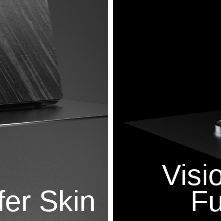
Visi
er Skin
Fu