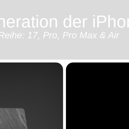
eration der iPhon
Reihe: 17, Pro, Pro Max & Air