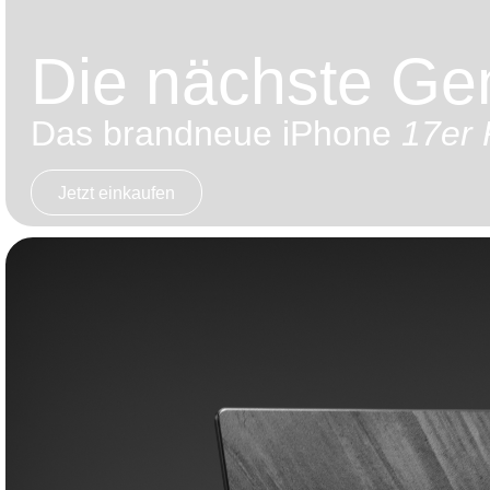
Die nächste Gen
Das brandneue iPhone
17er 
Jetzt einkaufen