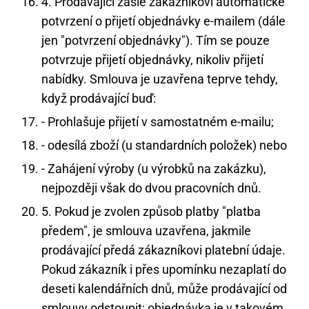
4. Prodávající zašle zákazníkovi automatické
potvrzení o přijetí objednávky e-mailem (dále
jen "potvrzení objednávky"). Tím se pouze
potvrzuje přijetí objednávky, nikoliv přijetí
nabídky. Smlouva je uzavřena teprve tehdy,
když prodávající buď:
- Prohlašuje přijetí v samostatném e-mailu;
- odesílá zboží (u standardních položek) nebo
- Zahájení výroby (u výrobků na zakázku),
nejpozději však do dvou pracovních dnů.
5. Pokud je zvolen způsob platby "platba
předem", je smlouva uzavřena, jakmile
prodávající předá zákazníkovi platební údaje.
Pokud zákazník i přes upomínku nezaplatí do
deseti kalendářních dnů, může prodávající od
smlouvy odstoupit; objednávka je v takovém