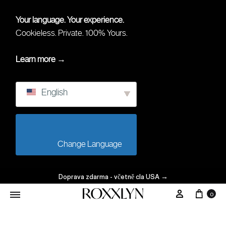
Your language. Your experience.
Cookieless. Private. 100% Yours.
Learn more →
English
                        Change Language                    
Doprava zdarma - včetně cla USA
→
0