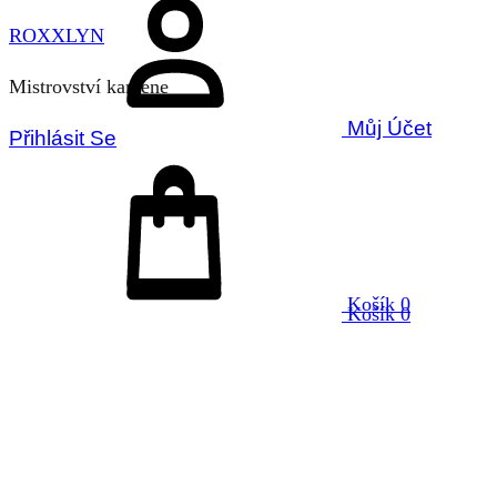
ROXXLYN
Mistrovství kamene
Můj Účet
Přihlásit Se
Košík
0
Košík
0