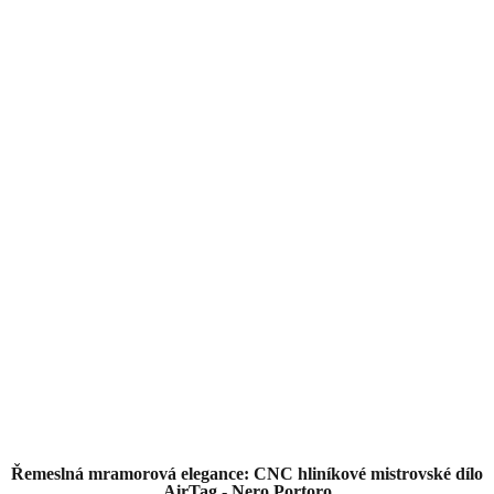
Řemeslná mramorová elegance: CNC hliníkové mistrovské dílo
AirTag - Nero Portoro