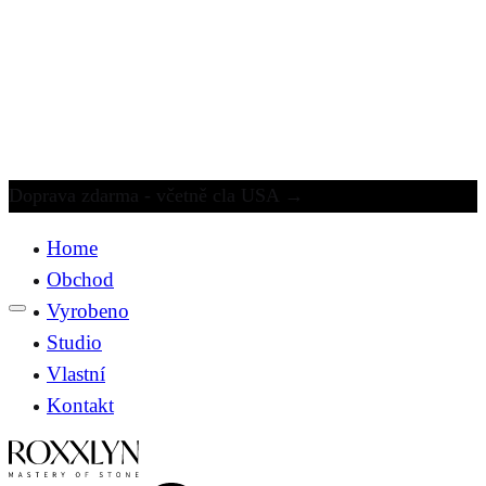
Doprava zdarma - včetně cla USA
→
Home
Obchod
Vyrobeno
Studio
Vlastní
Kontakt