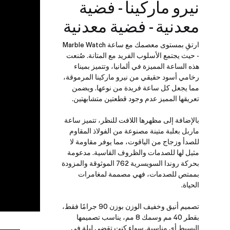
نيرو ماركينا - فضية
معدنية - فضية معدنية
ارتقِ بمستوى معصمك مع ساعة Marble Watch
- حيث يجتمع الأسلوب الفريد مع المتانة. صُنعت
هذه الساعة المميزة في ألمانيا، وتتميز بميناء
رخامي أسود حقيقي من نيرو ماركينا المرموقة،
مما يجعل كل ساعة فريدة من نوعها. ويضمن
تعريقها المميز عدم وجود قطعتين متشابهتين.
بالإضافة إلى مظهرها اللافت للنظر، تتميز ساعة
ماربل بعلبة متينة مصنوعة من الفولاذ المقاوم
للصدأ وزجاج من الياقوت، مما يوفر مقاومة لا
مثيل لها للصدمات والظروف القاسية. مدعومة
بحركة روندا السويسرية 762 الموثوقة والمزودة
بممتص للصدمات، فهي مصممة لمغامرات
الحياة.
تصميم أنيق وخفيف الوزن بوزن 90 جرامًا فقط،
بقطر 40 مم وسمك 8 مم، يناسب تصميمها
البسيط أي مناسبة. سواء كنت تقضي ليلة في