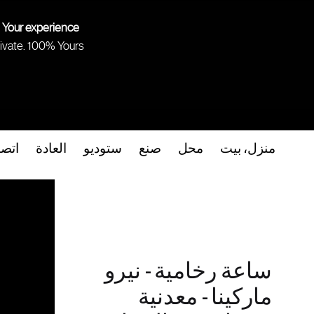
 Your experience.
ivate. 100% Yours.
منزل، بيت
محل
صنع
ستوديو
العادة
اتص
ساعة رخامية - نيرو
ماركينا - معدنية