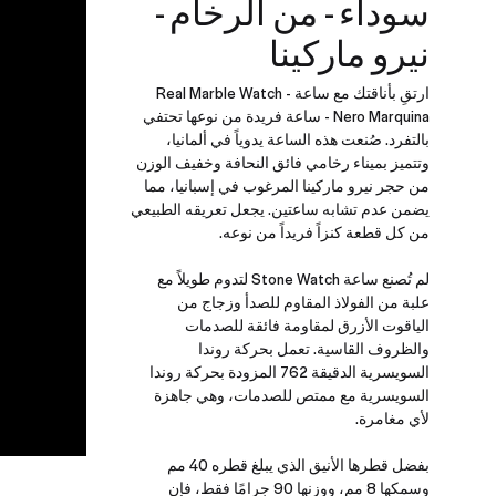
سوداء - من الرخام -
نيرو ماركينا
ارتقِ بأناقتك مع ساعة Real Marble Watch -
Nero Marquina - ساعة فريدة من نوعها تحتفي
بالتفرد. صُنعت هذه الساعة يدوياً في ألمانيا،
وتتميز بميناء رخامي فائق النحافة وخفيف الوزن
من حجر نيرو ماركينا المرغوب في إسبانيا، مما
يضمن عدم تشابه ساعتين. يجعل تعريقه الطبيعي
من كل قطعة كنزاً فريداً من نوعه.
لم تُصنع ساعة Stone Watch لتدوم طويلاً مع
علبة من الفولاذ المقاوم للصدأ وزجاج من
الياقوت الأزرق لمقاومة فائقة للصدمات
والظروف القاسية. تعمل بحركة روندا
السويسرية الدقيقة 762 المزودة بحركة روندا
السويسرية مع ممتص للصدمات، وهي جاهزة
لأي مغامرة.
بفضل قطرها الأنيق الذي يبلغ قطره 40 مم
وسمكها 8 مم، ووزنها 90 جرامًا فقط، فإن