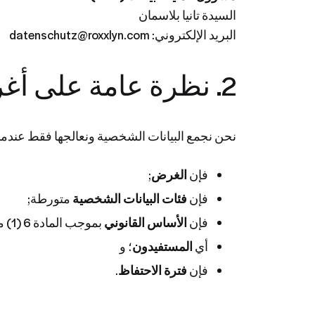
السيدة تانيا بلاسمان
البريد الإلكتروني: datenschutz@roxxlyn.com
2. نظرة عامة على أغراض المعالجة والأسس القانونية
نحن نجمع البيانات الشخصية ونعالجها فقط عندما 
فإن
الغرض
;
فإن
فئات البيانات الشخصية
متورطة;
فإن
الأساس القانوني
بموجب المادة 6 (1) من اللائحة العامة لحماية البيانات (GDPR);
أي
المستفيدون
؛ و
فإن
فترة الاحتفاظ
.