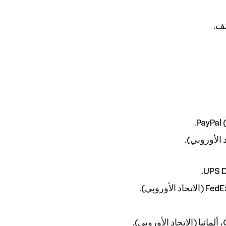
تف.
PayPal 
UPS D
روبي).