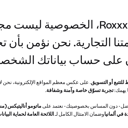
في Roxxxlyn Design GmbH، الخصوصية
متنا التجارية. نحن نؤمن بأن 
 على حساب بياناتك الشخصي
للتتبع أو التسويق
. على عكس معظم المواقع الإلكترونية، نحن لا 
 يهمك:
تجربة تسوّق خاصة وآمنة وشفافة
.
فضل - دون المساس بخصوصيتك - نعتمد على
ماتومو أناليتيكس (مستضاف ذاتي
 في ألمانيا
وضمان الامتثال الكامل لـ
اللائحة العامة لحماية البيانات (PR