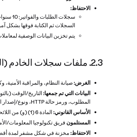
الاحتفاظ:
السجلات ثم الكتابة فوقها بشكل آمن
يتم تخزين البيانات الوصفية لمعاملات 
2.3. ملفات سجلات الخادم (البيانات التقنية وبيانات الاستخدام)
الغرض:
صيانة النظام، والمراقبة الأمنية، 
البيانات التي تم جمعها:
المطلوب، ورمز حالة HTTP، ونوع/إصدار المتصفح، ونظام التشغيل، ونوع الجهاز، وعنوان URL المُحيل (إن وجد).
الأساس القانوني:
المادة 6 (1) (و) من اللائحة العامة لحماية البيانات (المصلحة المشروعة في ضمان أمن الشبكة والمعلومات).
المستلمون
فريق تكنولوجيا المعلومات/الأم
الاحتفاظ: