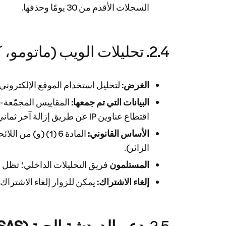
السجلات الأقدم من 30 يومًا وحذفها.
2.4. تحليلات الويب (ماتومو، كوكيلس، مستضاف ذاتيًا)
الغرض:
لتحليل استخدام الموقع الإلكتروني
البيانات التي تم جمعها:
المقاييس المجمّعة 
اقتطاع عناوين IP عن طريق إزالة آخر ثماني خانات قبل المعالجة. لا يتم تخزين ملفات تعريف الارتباط أو معرّفات المستخدم.
الأساس القانوني:
المادة 6 (1) (و
الزائر).
المستلمون
فريق التحليلات الداخلي؛ تظل البيانات موجودة على نسخة omo
إلغاء الاشتراك:
يمكن للزوار إلغاء الاشتراك بشكل د
2.5.
دعم الدردشة الحية (Crisp IM SAS)