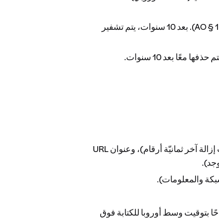
سجلات الطلبات والفواتير: 10 سنوات (وفقًا للقانون التجاري الألماني HGB § 257 والقانون المالي AO § 147). بعد 10 سنوات، يتم تشفير
عًا بعد 10 سنوات.
التاريخ/الوقت (بالتوقيت العالمي المنسق UTC)، وعنوان IP مجهول الهوية جزئيًا (تمت إزالة آخر ثمانيّة أرقام)، وعنوان URL
مشفر لمدة أقصاها 30 يومًا. يتم تشغيل مهمة تلقائية يوميًا في الساعة 02:00 صباحًا بتوقيت وسط أوروبا للكتابة فوق