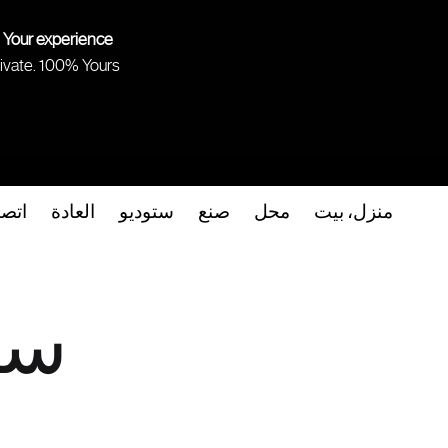
 Your experience.
ivate. 100% Yours.
منزل، بيت
محل
صنع
ستوديو
العادة
اتص
سي