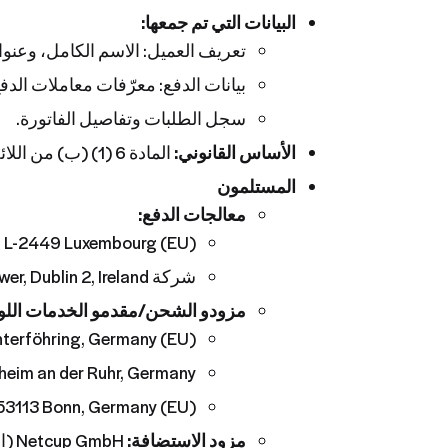
البيانات التي تم جمعها:
تعريف العميل: الاسم الكامل، وعنوان
بيانات الدفع: معرّفات معاملات الدف
سجل الطلبات وتفاصيل الفاتورة.
الأساس القانوني:
المادة 6 (1) (ب) من اللائحة العامة لحماية البيانات (ضروري لتنفيذ العقد).
المستلمون
معالجات الدفع:
449 L-2449 Luxembourg (EU).
شركة Stripe Payments Europe Ltd., 1 Grand Canal Street Lower, Dublin 2, Ireland (الاتحاد الأوروبي).
مزودو الشحن/مقدمو الخدمات اللو
nterföhring, Germany (EU).
3 Mülheim an der Ruhr, Germany
53113 Bonn, Germany (EU).
مزود الاستضافة:
Netcup GmbH (الخادم المُدار)، Oskar-Messter-Straße 33-35, 85737 Ismaning، ألمانيا (الاتحاد الأوروبي).