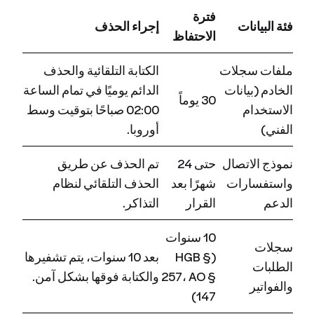
فترة
فئة البيانات
إجراء الحذف
الاحتفاظ
ملفات سجلات
الكتابة التلقائية والحذف
الخادم (بيانات
الدائم يوميًا في تمام الساعة
30 يوماً
الاستخدام
02:00 صباحًا بتوقيت وسط
الفني)
أوروبا.
نموذج الاتصال
حتى 24
تم الحذف عن طريق
واستفسارات
شهرًا بعد
الحذف التلقائي لنظام
الدعم
القرار
التذاكر.
10 سنوات
سجلات
(HGB §
بعد 10 سنوات، يتم تشفيرها
الطلبات
257، AO §
والكتابة فوقها بشكل آمن.
والفواتير
147)