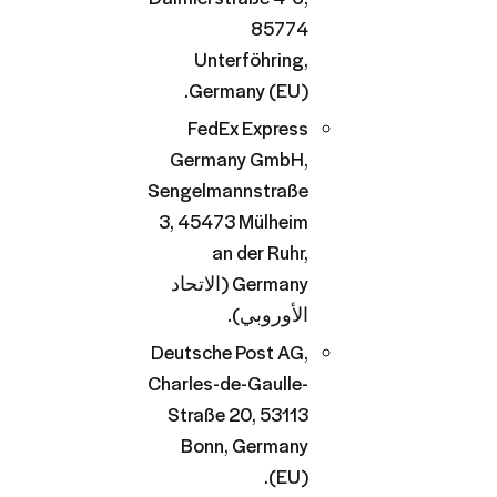
85774
Unterföhring,
Germany (EU).
FedEx Express
Germany GmbH,
Sengelmannstraße
3, 45473 Mülheim
an der Ruhr,
Germany (الاتحاد
الأوروبي).
Deutsche Post AG,
Charles-de-Gaulle-
Straße 20, 53113
Bonn, Germany
(EU).