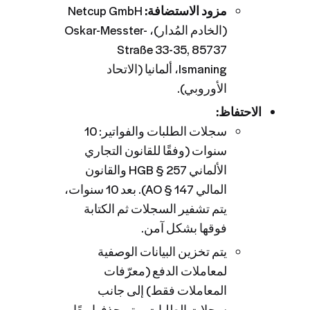
مزود الاستضافة:
Netcup GmbH
(الخادم المُدار)، Oskar-Messter-
Straße 33-35, 85737
Ismaning، ألمانيا (الاتحاد
الأوروبي).
الاحتفاظ:
سجلات الطلبات والفواتير: 10
سنوات (وفقًا للقانون التجاري
الألماني HGB § 257 والقانون
المالي AO § 147). بعد 10 سنوات،
يتم تشفير السجلات ثم الكتابة
فوقها بشكل آمن.
يتم تخزين البيانات الوصفية
لمعاملات الدفع (معرّفات
المعاملات فقط) إلى جانب
سجلات الطلبات ويتم حذفها معًا