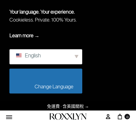
Your language. Your experience.
Cookieless. Private. 100% Yours.
Learn more →
English
                        Change Language                    
免運費 · 含美國關稅
→
购物
我的帳戶
0