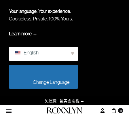
Your language. Your experience.
Cookieless. Private. 100% Yours.
Learn more →
English
                        Change Language                    
免運費 · 含美國關稅
→
购物
我的帳戶
0