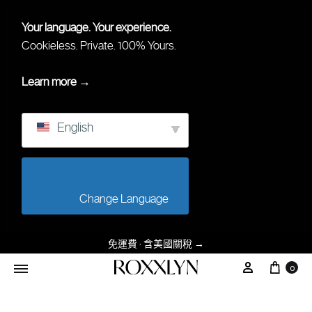
Your language. Your experience.
Cookieless. Private. 100% Yours.
Learn more →
English
                        Change Language                    
免運費 · 含美國關稅
→
购物
我的帳戶
0