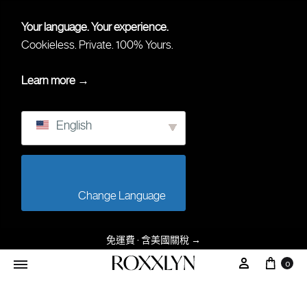
Your language. Your experience.
Cookieless. Private. 100% Yours.
Learn more →
English
                        Change Language                    
免運費 · 含美國關稅
→
购物
我的账户
0