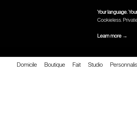
Your language. You
Cookieless. Privat
Learn more →
Domicile
Boutique
Fait
Studio
Personnali