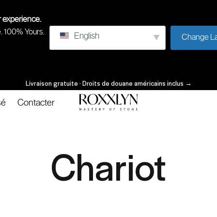
r experience.
e. 100% Yours.
English
Change L
Livraison gratuite · Droits de douane américains inclus
→
sé
Contacter
ROXXLYN
Maîtrise
de
la
Chariot
pierre