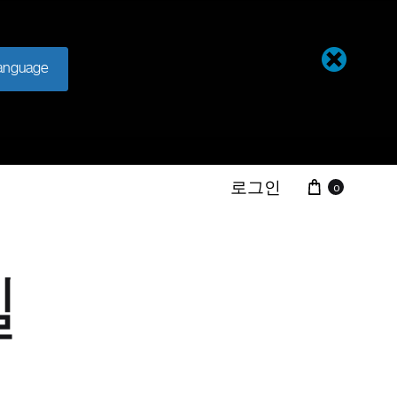
anguage
카트
로그인
0
실