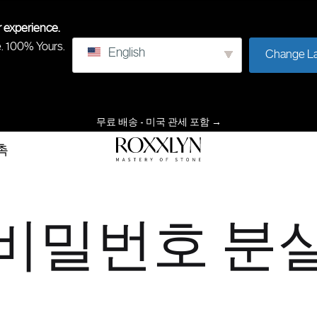
r experience.
e. 100% Yours.
English
Change L
무료 배송 - 미국 관세 포함
→
촉
록
돌
슬
의
린
숙
비밀번호 분
달