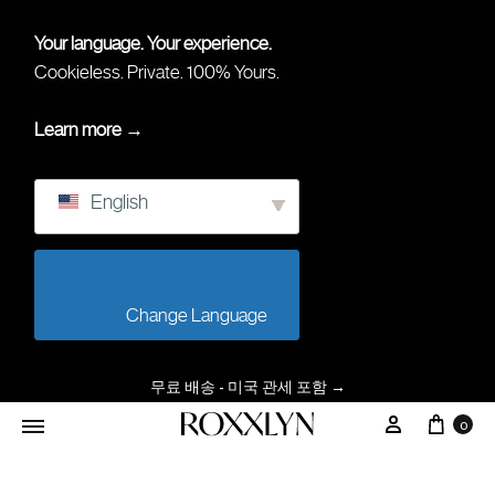
Your language. Your experience.
Cookieless. Private. 100% Yours.
Learn more →
English
                        Change Language                    
무료 배송 - 미국 관세 포함
→
카트
내 계정
0