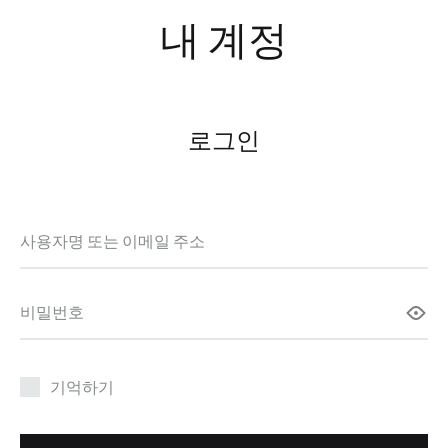
내 계정
로그인
필
사용자명 또는 이메일 주소
수
항
필
비밀번호
목
수
항
목
기억하기