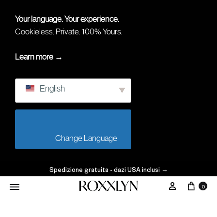
Your language. Your experience.
Cookieless. Private. 100% Yours.
Learn more →
English
                        Change Language                    
Spedizione gratuita - dazi USA inclusi
→
Carre
Il Mio Con
0