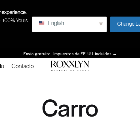
r experience.
e. 100% Yours.
English
Change L
Envío gratuito · Impuestos de EE. UU. incluidos
→
do
Contacto
ROXXLYN
Maestría
de
la
Carro
piedra