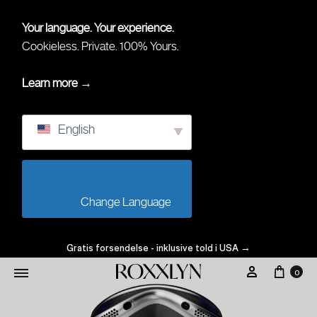
Your language. Your experience.
Cookieless. Private. 100% Yours.
Learn more →
English
                        Change Language                    
Gratis forsendelse - inklusive told i USA
→
0