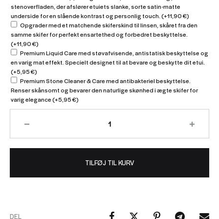
stenoverfladen, der afslører etuiets slanke, sorte satin-matte
underside for en slående kontrast og personlig touch.
(+
11,90
€
)
Opgrader med et matchende skiferskind til linsen, skåret fra den
samme skifer for perfekt ensartethed og forbedret beskyttelse.
(+
11,90
€
)
Premium Liquid Care med støvafvisende, antistatisk beskyttelse og
en varig mat effekt. Specielt designet til at bevare og beskytte dit etui.
(+
5,95
€
)
Premium Stone Cleaner & Care med antibakteriel beskyttelse.
Renser skånsomt og bevarer den naturlige skønhed i ægte skifer for
varig elegance
(+
5,95
€
)
TILFØJ TIL KURV
DEL