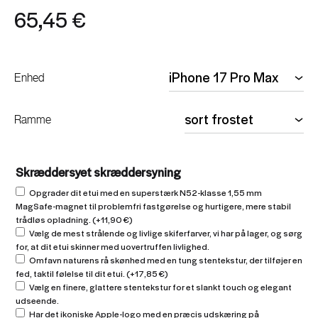
65,45
€
Enhed
Ramme
Skræddersyet skræddersyning
Opgrader dit etui med en superstærk N52-klasse 1,55 mm
MagSafe-magnet til problemfri fastgørelse og hurtigere, mere stabil
trådløs opladning.
(+
11,90
€
)
Vælg de mest strålende og livlige skiferfarver, vi har på lager, og sørg
for, at dit etui skinner med uovertruffen livlighed.
Omfavn naturens rå skønhed med en tung stentekstur, der tilføjer en
fed, taktil følelse til dit etui.
(+
17,85
€
)
Vælg en finere, glattere stentekstur for et slankt touch og elegant
udseende.
Har det ikoniske Apple-logo med en præcis udskæring på