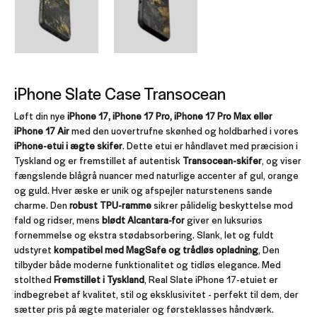
iPhone Slate Case Transocean
Løft din nye
iPhone 17, iPhone 17 Pro, iPhone 17 Pro Max eller
iPhone 17 Air
med den uovertrufne skønhed og holdbarhed i vores
iPhone-etui i ægte skifer
. Dette etui er håndlavet med præcision i
Tyskland og er fremstillet af autentisk
Transocean-skifer
, og viser
fængslende blågrå nuancer med naturlige accenter af gul, orange
og guld. Hver æske er unik og afspejler naturstenens sande
charme. Den
robust TPU-ramme
sikrer pålidelig beskyttelse mod
fald og ridser, mens
blødt Alcantara-for
giver en luksuriøs
fornemmelse og ekstra stødabsorbering. Slank, let og fuldt
udstyret
kompatibel med MagSafe og trådløs opladning
, Den
tilbyder både moderne funktionalitet og tidløs elegance. Med
stolthed
Fremstillet i Tyskland
, Real Slate iPhone 17-etuiet er
indbegrebet af kvalitet, stil og eksklusivitet - perfekt til dem, der
sætter pris på ægte materialer og førsteklasses håndværk.