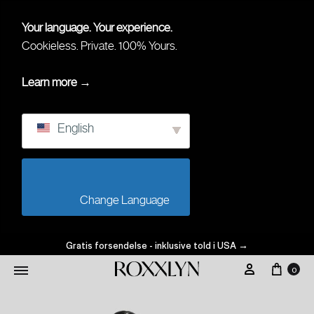
Your language. Your experience.
Cookieless. Private. 100% Yours.
Learn more →
English
                        Change Language                    
Gratis forsendelse - inklusive told i USA
→
0