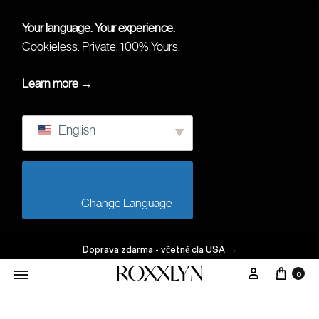
Your language. Your experience.
Cookieless. Private. 100% Yours.
Learn more →
English
                        Change Language                    
Doprava zdarma - včetně cla USA
→
Koší
Můj Účet
0