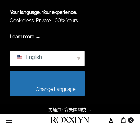
Your language. Your experience.
Cookieless. Private. 100% Yours.
Learn more →
English
                        Change Language                    
免運費 · 含美國關稅
→
购物
我的账户
0